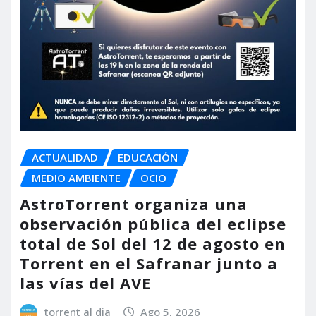
ACTUALIDAD
EDUCACIÓN
MEDIO AMBIENTE
OCIO
AstroTorrent organiza una
observación pública del eclipse
total de Sol del 12 de agosto en
Torrent en el Safranar junto a
las vías del AVE
torrent al dia
Ago 5, 2026