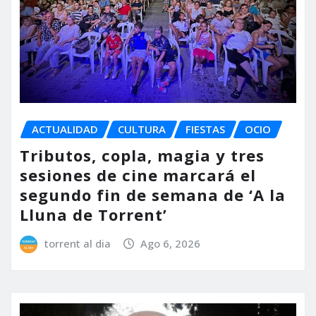
ACTUALIDAD
CULTURA
FIESTAS
OCIO
Tributos, copla, magia y tres
sesiones de cine marcará el
segundo fin de semana de ‘A la
Lluna de Torrent’
torrent al dia
Ago 6, 2026