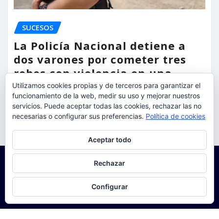
SUCESOS
La Policía Nacional detiene a
dos varones por cometer tres
robos con violencia en una
misma mañana
Utilizamos cookies propias y de terceros para garantizar el
funcionamiento de la web, medir su uso y mejorar nuestros
servicios. Puede aceptar todas las cookies, rechazar las no
torrent al dia
Ago 7, 2026
necesarias o configurar sus preferencias.
Política de cookies
Privacidad y cookies: este sitio usa cookies. Si continúas navegando
Aceptar todo
por él, aceptas su uso.
Para obtener más información, incluido cómo gestionar las cookies,
Rechazar
consulta:
Política de cookies
Configurar
Copyright © 2025 | Funciona con
WordPress
|
Seattle