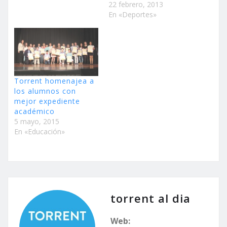
22 febrero, 2013
En «Deportes»
Torrent homenajea a
los alumnos con
mejor expediente
académico
5 mayo, 2015
En «Educación»
torrent al dia
Web: