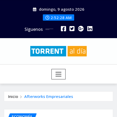
Saltar
domingo, 9 agosto 2026
al
contenido
2:52:30 AM
Síguenos
Inicio
Afterworks Empresariales
ECONOMÍA