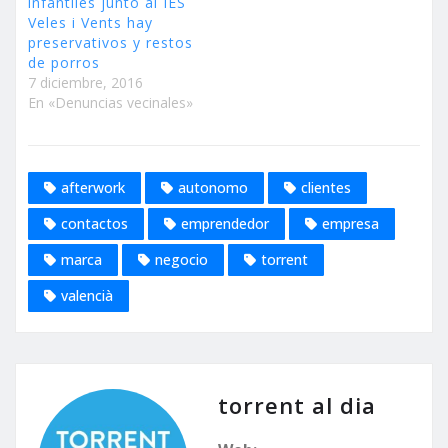
infantiles junto al IES
Veles i Vents hay
preservativos y restos
de porros
7 diciembre, 2016
En «Denuncias vecinales»
afterwork
autonomo
clientes
contactos
emprendedor
empresa
marca
negocio
torrent
valencià
torrent al dia