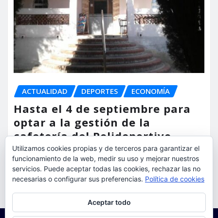
ACTUALIDAD
DEPORTES
ECONOMÍA
Hasta el 4 de septiembre para
optar a la gestión de la
cafetería del Polideportivo
Anabel Medina de Torrent
Utilizamos cookies propias y de terceros para garantizar el
funcionamiento de la web, medir su uso y mejorar nuestros
servicios. Puede aceptar todas las cookies, rechazar las no
torrent al dia
Ago 6, 2026
necesarias o configurar sus preferencias.
Política de cookies
Privacidad y cookies: este sitio usa cookies. Si continúas navegando
Aceptar todo
por él, aceptas su uso.