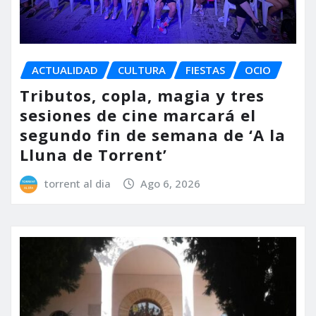
ACTUALIDAD
CULTURA
FIESTAS
OCIO
Tributos, copla, magia y tres
sesiones de cine marcará el
segundo fin de semana de ‘A la
Lluna de Torrent’
torrent al dia
Ago 6, 2026