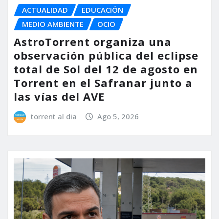
ACTUALIDAD
EDUCACIÓN
MEDIO AMBIENTE
OCIO
AstroTorrent organiza una
observación pública del eclipse
total de Sol del 12 de agosto en
Torrent en el Safranar junto a
las vías del AVE
torrent al dia
Ago 5, 2026