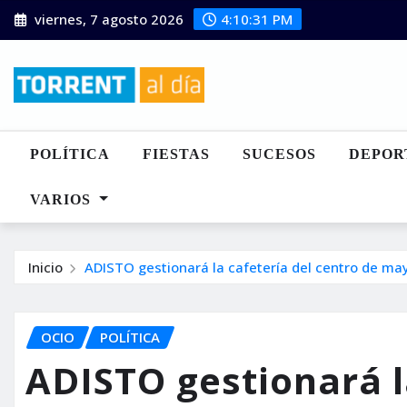
Saltar
viernes, 7 agosto 2026
4:10:32 PM
al
contenido
POLÍTICA
FIESTAS
SUCESOS
DEPOR
VARIOS
Inicio
ADISTO gestionará la cafetería del centro de may
OCIO
POLÍTICA
ADISTO gestionará l