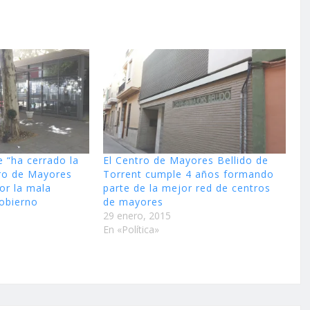
e “ha cerrado la
El Centro de Mayores Bellido de
tro de Mayores
Torrent cumple 4 años formando
por la mala
parte de la mejor red de centros
gobierno
de mayores
29 enero, 2015
En «Política»