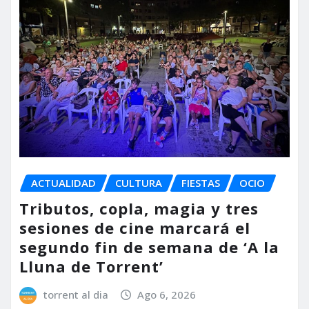
ACTUALIDAD
CULTURA
FIESTAS
OCIO
Tributos, copla, magia y tres
sesiones de cine marcará el
segundo fin de semana de ‘A la
Lluna de Torrent’
torrent al dia
Ago 6, 2026