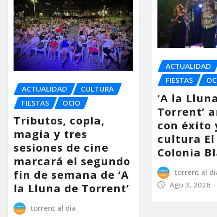
ACTUALIDAD
FIESTAS
OC
ACTUALIDAD
CULTURA
‘A la Llun
FIESTAS
OCIO
Torrent’ 
Tributos, copla,
con éxito 
magia y tres
cultura El
sesiones de cine
Colonia B
marcará el segundo
torrent al di
fin de semana de ‘A
Ago 3, 2026
la Lluna de Torrent’
torrent al dia