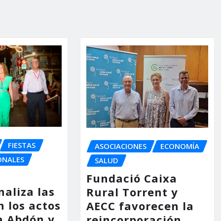
FIESTAS
ASOCIACIONES
ECONOMÍA
ONALES
SALUD
Fundació Caixa
naliza las
Rural Torrent y
n los actos
AECC favorecen la
a Abdón y
reincorporación