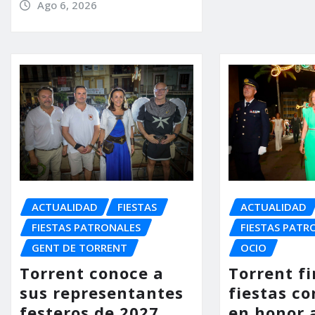
Ago 6, 2026
ACTUALIDAD
FIESTAS
ACTUALIDAD
FIESTAS PATRONALES
FIESTAS PATR
GENT DE TORRENT
OCIO
Torrent conoce a
Torrent fi
sus representantes
fiestas co
festeros de 2027
en honor 