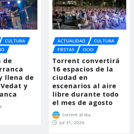
CULTURA
ACTUALIDAD
CULTURA
IO
FIESTAS
OCIO
a de
Torrent convertirá
arranca
16 espacios de la
y llena de
ciudad en
 Vedat y
escenarios al aire
lanca
libre durante todo
el mes de agosto
a
torrent al dia
Jul 31, 2026