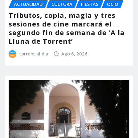
ACTUALIDAD
CULTURA
FIESTAS
OCIO
Tributos, copla, magia y tres
sesiones de cine marcará el
segundo fin de semana de ‘A la
Lluna de Torrent’
torrent al dia
Ago 6, 2026