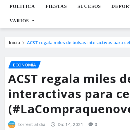
POLÍTICA
FIESTAS
SUCESOS
DEPOR
VARIOS
Inicio
ACST regala miles de bolsas interactivas para c
ECONOMÍA
ACST regala miles d
interactivas para ce
(#LaCompraquenov
torrent al dia
Dic 14, 2021
0