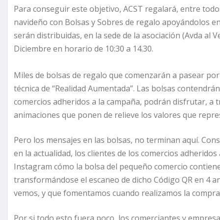
Para conseguir este objetivo, ACST regalará, entre todos
navideño con Bolsas y Sobres de regalo apoyándolos e
serán distribuidas, en la sede de la asociación (Avda al 
Diciembre en horario de 10:30 a 14.30.
Miles de bolsas de regalo que comenzarán a pasear por 
técnica de “Realidad Aumentada”. Las bolsas contendrán 
comercios adheridos a la campaña, podrán disfrutar, a t
animaciones que ponen de relieve los valores que repre
Pero los mensajes en las bolsas, no terminan aquí. Cons
en la actualidad, los clientes de los comercios adherido
Instagram cómo la bolsa del pequeño comercio contien
transformándose el escaneo de dicho Código QR en 4 an
vemos, y que fomentamos cuando realizamos la compra 
Por si todo esto fuera poco, los comerciantes y empres