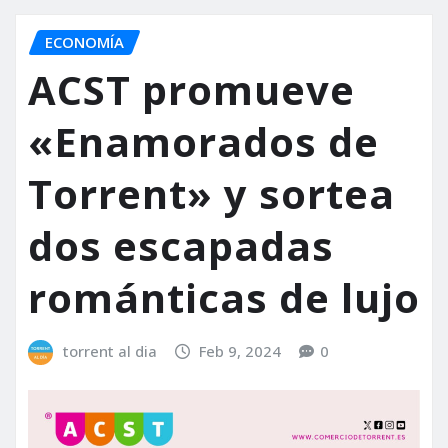
ECONOMÍA
ACST promueve
«Enamorados de
Torrent» y sortea
dos escapadas
románticas de lujo
torrent al dia
Feb 9, 2024
0