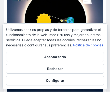
Utilizamos cookies propias y de terceros para garantizar el
funcionamiento de la web, medir su uso y mejorar nuestros
servicios. Puede aceptar todas las cookies, rechazar las no
necesarias o configurar sus preferencias.
Política de cookies
Privacidad y cookies: este sitio usa cookies. Si continúas navegando
Aceptar todo
por él, aceptas su uso.
Para obtener más información, incluido cómo gestionar las cookies,
Rechazar
consulta:
Política de cookies
Configurar
ACTUALIDAD
EDUCACIÓN
MEDIO AMBIENTE
OCIO