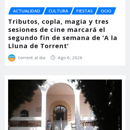
ACTUALIDAD
CULTURA
FIESTAS
OCIO
Tributos, copla, magia y tres
sesiones de cine marcará el
segundo fin de semana de ‘A la
Lluna de Torrent’
torrent al dia
Ago 6, 2026