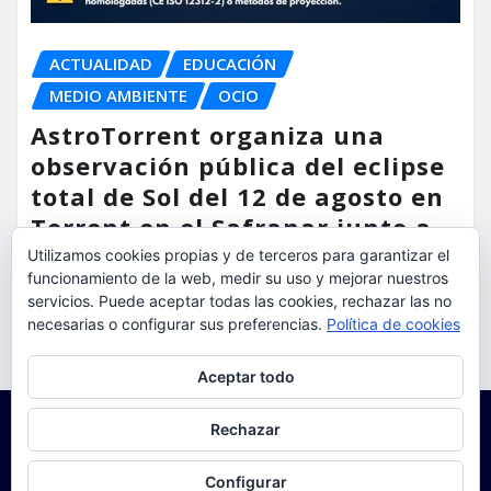
ACTUALIDAD
EDUCACIÓN
MEDIO AMBIENTE
OCIO
AstroTorrent organiza una
observación pública del eclipse
total de Sol del 12 de agosto en
Torrent en el Safranar junto a
las vías del AVE
Utilizamos cookies propias y de terceros para garantizar el
funcionamiento de la web, medir su uso y mejorar nuestros
servicios. Puede aceptar todas las cookies, rechazar las no
torrent al dia
Ago 5, 2026
necesarias o configurar sus preferencias.
Política de cookies
Privacidad y cookies: este sitio usa cookies. Si continúas navegando
Aceptar todo
por él, aceptas su uso.
Para obtener más información, incluido cómo gestionar las cookies,
Rechazar
consulta:
Política de cookies
Configurar