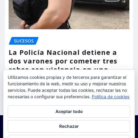
SUCESOS
La Policía Nacional detiene a
dos varones por cometer tres
robos con violencia en una
misma mañana
Utilizamos cookies propias y de terceros para garantizar el
funcionamiento de la web, medir su uso y mejorar nuestros
torrent al dia
Ago 7, 2026
servicios. Puede aceptar todas las cookies, rechazar las no
necesarias o configurar sus preferencias.
Política de cookies
Privacidad y cookies: este sitio usa cookies. Si continúas navegando
Aceptar todo
por él, aceptas su uso.
Para obtener más información, incluido cómo gestionar las cookies,
Rechazar
consulta:
Política de cookies