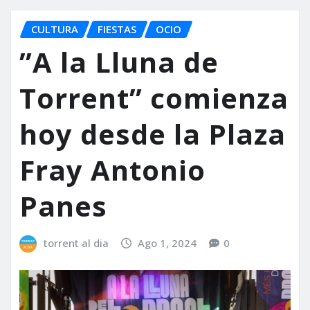
CULTURA
FIESTAS
OCIO
”A la Lluna de
Torrent” comienza
hoy desde la Plaza
Fray Antonio
Panes
torrent al dia
Ago 1, 2024
0