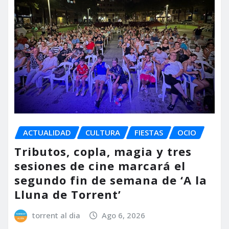
ACTUALIDAD
CULTURA
FIESTAS
OCIO
Tributos, copla, magia y tres
sesiones de cine marcará el
segundo fin de semana de ‘A la
Lluna de Torrent’
torrent al dia
Ago 6, 2026