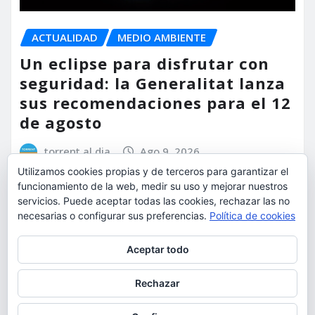
ACTUALIDAD
MEDIO AMBIENTE
Un eclipse para disfrutar con
seguridad: la Generalitat lanza
sus recomendaciones para el 12
de agosto
torrent al dia
Ago 9, 2026
Utilizamos cookies propias y de terceros para garantizar el
funcionamiento de la web, medir su uso y mejorar nuestros
servicios. Puede aceptar todas las cookies, rechazar las no
necesarias o configurar sus preferencias.
Política de cookies
Privacidad y cookies: este sitio usa cookies. Si continúas navegando
Aceptar todo
por él, aceptas su uso.
Para obtener más información, incluido cómo gestionar las cookies,
Rechazar
consulta:
Política de cookies