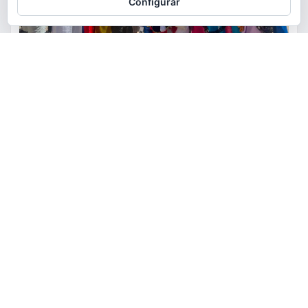
Configurar
ACTUALIDAD
CULTURA
FIESTAS
La comunidad ecuatoriana de
Torrent celebra la festividad de
la Virgen del Cisne
torrent al dia
Ago 9, 2026