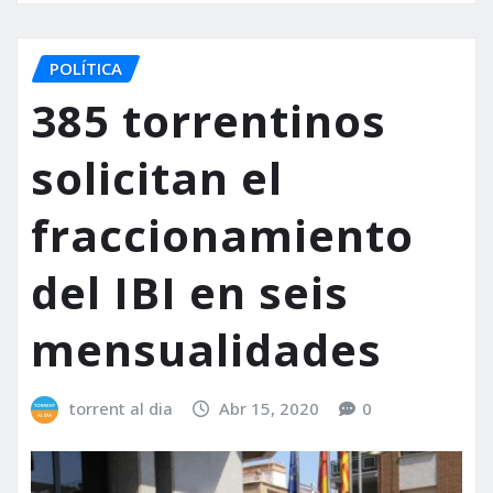
POLÍTICA
385 torrentinos
solicitan el
fraccionamiento
del IBI en seis
mensualidades
torrent al dia
Abr 15, 2020
0