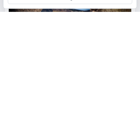
ACTUALIDAD
MEDIO AMBIENTE
POLÍTICA
Torrent restaurará la cantera
de la Serra Perenxisa como
balsa de laminación frente a las
lluvias torrenciales
torrent al dia
Ago 5, 2026