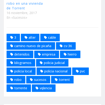
robo en una vivienda
de Torrent
16 noviembre, 2017
En «Sucesos»
3
alter
cable
camino nuevo de picaña
cv-36
detenidos
empresa
hierro
kilogramos
policia judicial
policia local
policia nacional
pvc
robo
sucesos
torrent
torrente
vqlencia