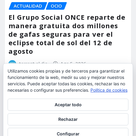
ACTUALIDAD
OCIO
El Grupo Social ONCE reparte de
manera gratuita dos millones
de gafas seguras para ver el
eclipse total de sol del 12 de
agosto
torrent al dia
Ago 5, 2026
Utilizamos cookies propias y de terceros para garantizar el
funcionamiento de la web, medir su uso y mejorar nuestros
servicios. Puede aceptar todas las cookies, rechazar las no
necesarias o configurar sus preferencias.
Política de cookies
Privacidad y cookies: este sitio usa cookies. Si continúas navegando
Aceptar todo
por él, aceptas su uso.
Para obtener más información, incluido cómo gestionar las cookies,
Rechazar
consulta:
Política de cookies
Configurar