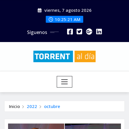
Saltar
viernes, 7 agosto 2026
al
contenido
10:25:23 AM
Síguenos
Inicio
2022
octubre