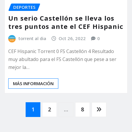
DEPORTES
Un serio Castellón se lleva los
tres puntos ante el CEF Hispanic
torrent al dia
Oct 26, 2022
0
CEF Hispanic Torrent 0 FS Castellón 4 Resultado
muy abultado para el FS Castellón que pese a ser
mejor la…
MÁS INFORMACIÓN
Paginación
1
2
…
8
de