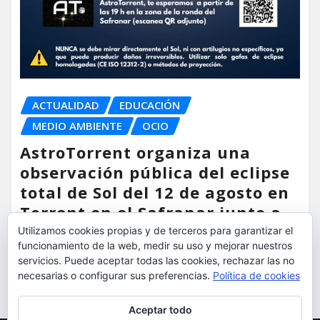
ACTUALIDAD
EDUCACIÓN
MEDIO AMBIENTE
OCIO
AstroTorrent organiza una
observación pública del eclipse
total de Sol del 12 de agosto en
Torrent en el Safranar junto a
las vías del AVE
Utilizamos cookies propias y de terceros para garantizar el
funcionamiento de la web, medir su uso y mejorar nuestros
torrent al dia
Ago 5, 2026
servicios. Puede aceptar todas las cookies, rechazar las no
necesarias o configurar sus preferencias.
Política de cookies
Privacidad y cookies: este sitio usa cookies. Si continúas navegando
Aceptar todo
por él, aceptas su uso.