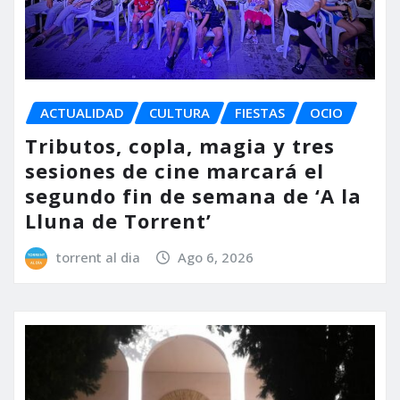
ACTUALIDAD
CULTURA
FIESTAS
OCIO
Tributos, copla, magia y tres
sesiones de cine marcará el
segundo fin de semana de ‘A la
Lluna de Torrent’
torrent al dia
Ago 6, 2026