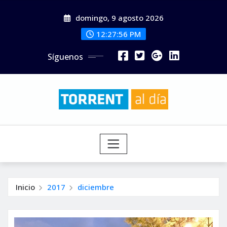
Saltar
domingo, 9 agosto 2026
al
contenido
12:27:57 PM
Síguenos
Inicio
2017
diciembre