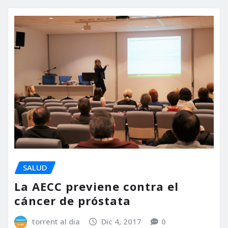
SALUD
La AECC previene contra el
cáncer de próstata
torrent al dia
Dic 4, 2017
0