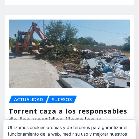
ACTUALIDAD
SUCESOS
Torrent caza a los responsables
de los vertidos ilegales y
endurece las sanciones
Utilizamos cookies propias y de terceros para garantizar el
funcionamiento de la web, medir su uso y mejorar nuestros