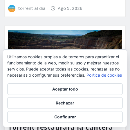
torrent al dia
Ago 5, 2026
Utilizamos cookies propias y de terceros para garantizar el
funcionamiento de la web, medir su uso y mejorar nuestros
servicios. Puede aceptar todas las cookies, rechazar las no
necesarias o configurar sus preferencias.
Política de cookies
Privacidad y cookies: este sitio usa cookies. Si continúas navegando
Aceptar todo
por él, aceptas su uso.
Para obtener más información, incluido cómo gestionar las cookies,
Rechazar
consulta:
Política de cookies
ACTUALIDAD
MEDIO AMBIENTE
POLÍTICA
Configurar
Torrent restaurará la cantera