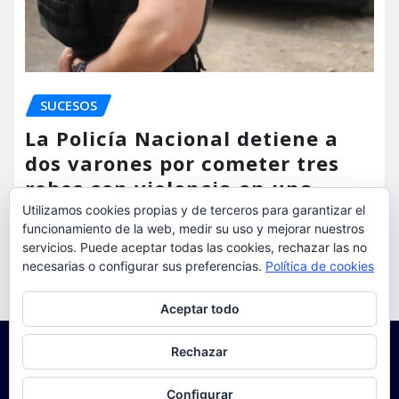
SUCESOS
La Policía Nacional detiene a
dos varones por cometer tres
robos con violencia en una
misma mañana
Utilizamos cookies propias y de terceros para garantizar el
funcionamiento de la web, medir su uso y mejorar nuestros
servicios. Puede aceptar todas las cookies, rechazar las no
torrent al dia
Ago 7, 2026
necesarias o configurar sus preferencias.
Política de cookies
Privacidad y cookies: este sitio usa cookies. Si continúas navegando
Aceptar todo
por él, aceptas su uso.
Para obtener más información, incluido cómo gestionar las cookies,
Rechazar
consulta:
Política de cookies
Configurar