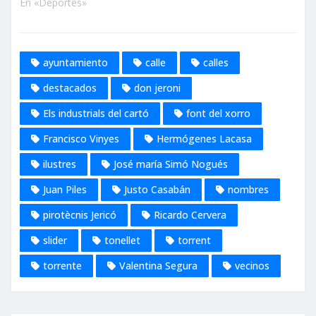
En «Deportes»
ayuntamiento
calle
calles
destacados
don jeroni
Els industrials del cartó
font del xorro
Francisco Vinyes
Hermógenes Lacasa
ilustres
José maría Simó Nogués
Juan Piles
Justo Casabán
nombres
pirotècnis Jericó
Ricardo Cervera
slider
tonellet
torrent
torrente
Valentina Segura
vecinos