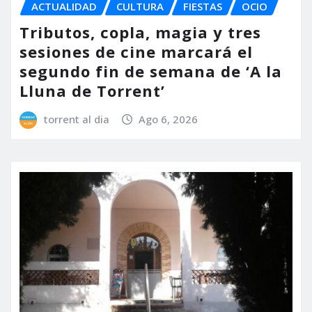
ACTUALIDAD
CULTURA
FIESTAS
OCIO
Tributos, copla, magia y tres
sesiones de cine marcará el
segundo fin de semana de ‘A la
Lluna de Torrent’
torrent al dia
Ago 6, 2026