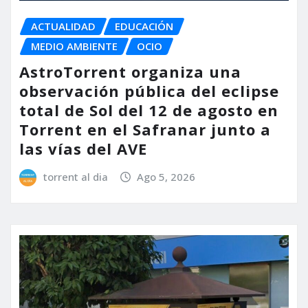
ACTUALIDAD
EDUCACIÓN
MEDIO AMBIENTE
OCIO
AstroTorrent organiza una
observación pública del eclipse
total de Sol del 12 de agosto en
Torrent en el Safranar junto a
las vías del AVE
torrent al dia
Ago 5, 2026