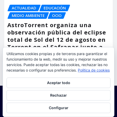
ACTUALIDAD
EDUCACIÓN
MEDIO AMBIENTE
OCIO
AstroTorrent organiza una
observación pública del eclipse
total de Sol del 12 de agosto en
Torrent en el Safranar junto a
las vías del AVE
Utilizamos cookies propias y de terceros para garantizar el
funcionamiento de la web, medir su uso y mejorar nuestros
torrent al dia
Ago 5, 2026
servicios. Puede aceptar todas las cookies, rechazar las no
necesarias o configurar sus preferencias.
Política de cookies
Privacidad y cookies: este sitio usa cookies. Si continúas navegando
Aceptar todo
por él, aceptas su uso.
Para obtener más información, incluido cómo gestionar las cookies,
Rechazar
consulta:
Política de cookies
Configurar