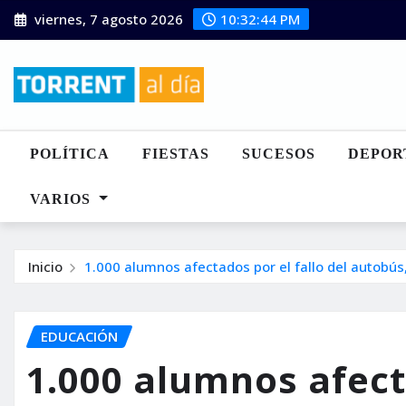
Saltar
viernes, 7 agosto 2026
10:32:45 PM
al
contenido
POLÍTICA
FIESTAS
SUCESOS
DEPOR
VARIOS
Inicio
1.000 alumnos afectados por el fallo del autobús
EDUCACIÓN
1.000 alumnos afecta