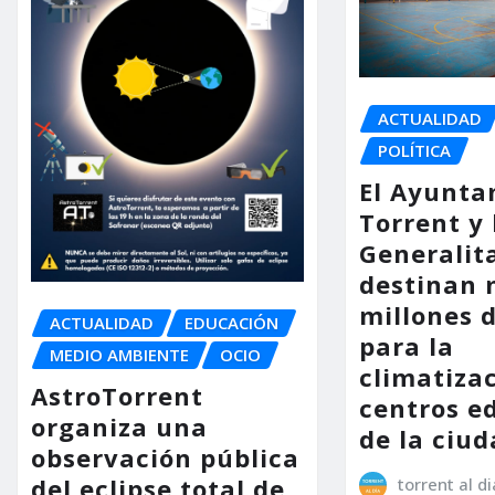
ACTUALIDAD
POLÍTICA
El Ayunta
Torrent y 
Generalit
destinan 
millones 
ACTUALIDAD
EDUCACIÓN
para la
MEDIO AMBIENTE
OCIO
climatiza
AstroTorrent
centros e
organiza una
de la ciu
observación pública
del eclipse total de
torrent al di