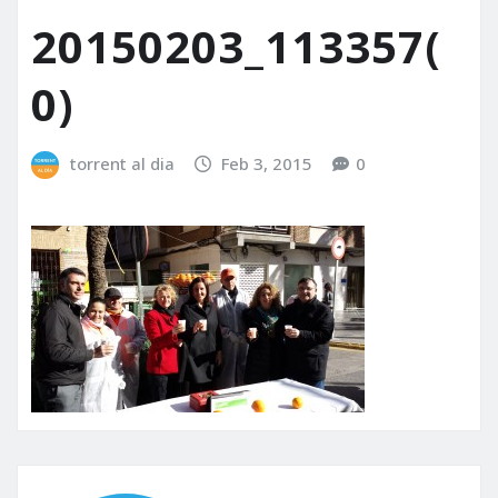
20150203_113357(
0)
torrent al dia
Feb 3, 2015
0