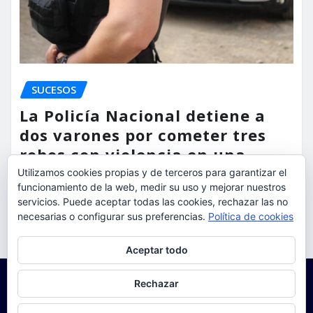
SUCESOS
La Policía Nacional detiene a
dos varones por cometer tres
robos con violencia en una
misma mañana
Utilizamos cookies propias y de terceros para garantizar el
funcionamiento de la web, medir su uso y mejorar nuestros
torrent al dia
Ago 7, 2026
servicios. Puede aceptar todas las cookies, rechazar las no
necesarias o configurar sus preferencias.
Política de cookies
Privacidad y cookies: este sitio usa cookies. Si continúas navegando
Aceptar todo
por él, aceptas su uso.
Para obtener más información, incluido cómo gestionar las cookies,
Rechazar
consulta:
Política de cookies