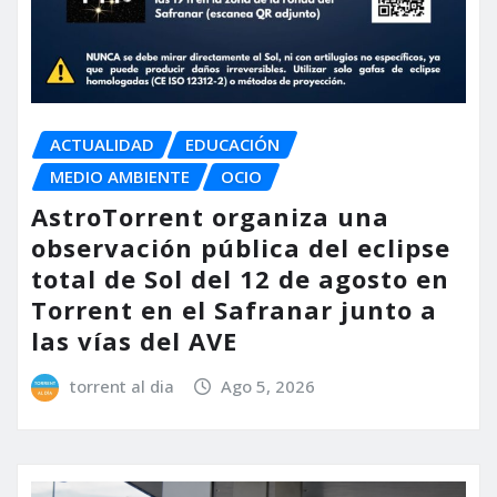
ACTUALIDAD
EDUCACIÓN
MEDIO AMBIENTE
OCIO
AstroTorrent organiza una
observación pública del eclipse
total de Sol del 12 de agosto en
Torrent en el Safranar junto a
las vías del AVE
torrent al dia
Ago 5, 2026