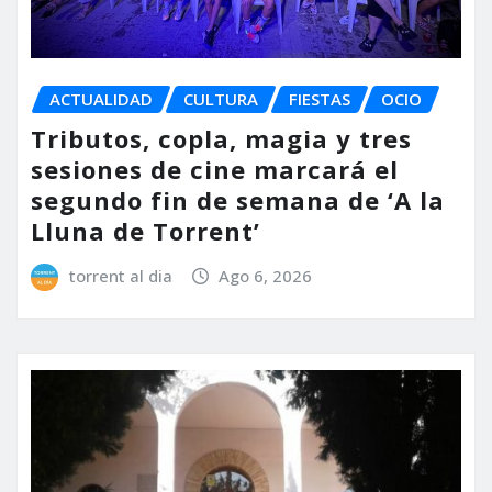
ACTUALIDAD
CULTURA
FIESTAS
OCIO
Tributos, copla, magia y tres
sesiones de cine marcará el
segundo fin de semana de ‘A la
Lluna de Torrent’
torrent al dia
Ago 6, 2026