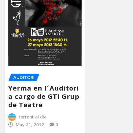
AUDITORI
Yerma en l´Auditori
a cargo de GTI Grup
de Teatre
torrent al dia
May 21, 2012
0