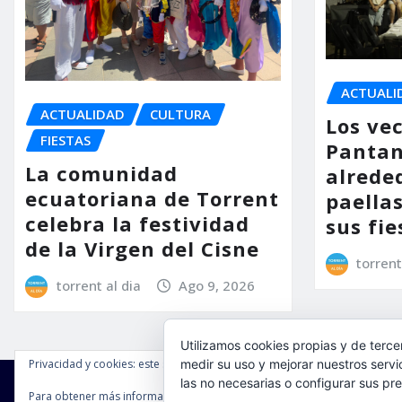
ACTUALI
ACTUALIDAD
CULTURA
Los vec
FIESTAS
Pantan
La comunidad
alreded
ecuatoriana de Torrent
paella
celebra la festividad
sus fie
de la Virgen del Cisne
torrent
torrent al dia
Ago 9, 2026
Utilizamos cookies propias y de terce
Privacidad y cookies: este sitio usa cookies. Si continúas navegando por é
medir su uso y mejorar nuestros servi
las no necesarias o configurar sus pr
Para obtener más información, incluido cómo gestionar las cookies, cons