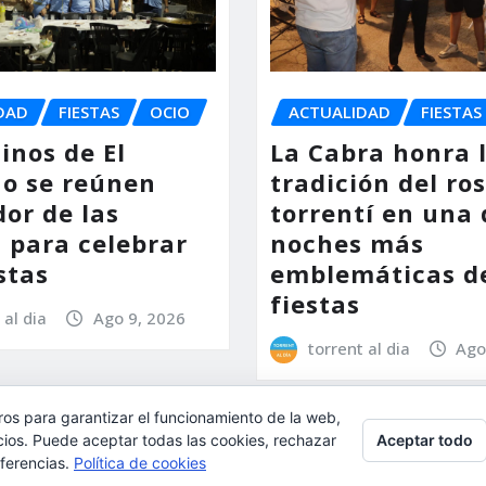
DAD
FIESTAS
OCIO
ACTUALIDAD
FIESTAS
inos de El
La Cabra honra 
o se reúnen
tradición del ro
or de las
torrentí en una 
s para celebrar
noches más
stas
emblemáticas d
fiestas
 al dia
Ago 9, 2026
torrent al dia
Ago
ros para garantizar el funcionamiento de la web,
Aceptar todo
l, aceptas su uso.
cios. Puede aceptar todas las cookies, rechazar
eferencias.
Política de cookies
ulta:
Política de cookies