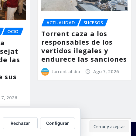
ACTUALIDAD
SUCESOS
OCIO
Torrent caza a los
responsables de los
la
vertidos ilegales y
ssejat
endurece las sanciones
de las
torrent al dia
Ago 7, 2026
e sus
 7, 2026
Rechazar
Configurar