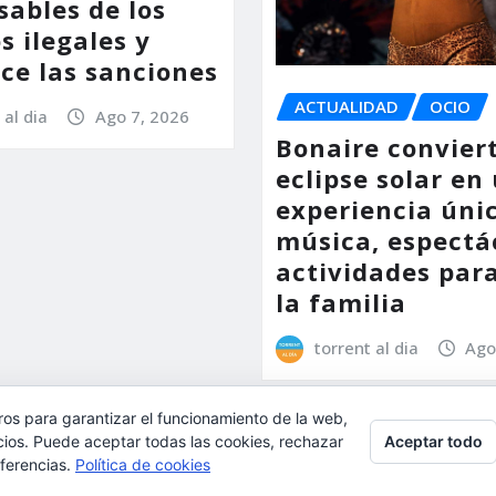
sables de los
s ilegales y
ce las sanciones
ACTUALIDAD
OCIO
 al dia
Ago 7, 2026
Bonaire conviert
eclipse solar en
experiencia úni
música, espectá
actividades par
la familia
torrent al dia
Ago
ros para garantizar el funcionamiento de la web,
Aceptar todo
l, aceptas su uso.
cios. Puede aceptar todas las cookies, rechazar
eferencias.
Política de cookies
ulta:
Política de cookies