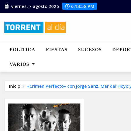
Saltar
viernes, 7 agosto 2026
6:13:58 PM
al
contenido
POLÍTICA
FIESTAS
SUCESOS
DEPOR
VARIOS
Inicio
«Crimen Perfecto» con Jorge Sanz, Mar del Hoyo 