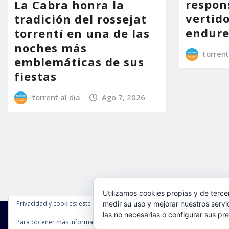
respon
La Cabra honra la
vertido
tradición del rossejat
endure
torrentí en una de las
noches más
torrent
emblemáticas de sus
fiestas
torrent al dia
Ago 7, 2026
Utilizamos cookies propias y de terce
Privacidad y cookies: este sitio usa cookies. Si continúas navegando por é
medir su uso y mejorar nuestros servi
las no necesarias o configurar sus pr
Para obtener más información, incluido cómo gestionar las cookies, cons