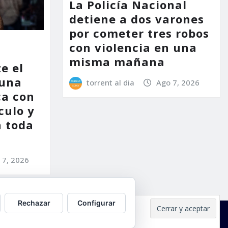
La Policía Nacional
detiene a dos varones
por cometer tres robos
con violencia en una
misma mañana
e el
 una
torrent al dia
Ago 7, 2026
ca con
culo y
a toda
 7, 2026
Rechazar
Configurar