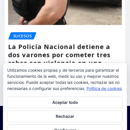
SUCESOS
La Policía Nacional detiene a
dos varones por cometer tres
robos con violencia en una
misma mañana
Utilizamos cookies propias y de terceros para garantizar el
funcionamiento de la web, medir su uso y mejorar nuestros
torrent al dia
Ago 7, 2026
servicios. Puede aceptar todas las cookies, rechazar las no
necesarias o configurar sus preferencias.
Política de cookies
Privacidad y cookies: este sitio usa cookies. Si continúas navegando
Aceptar todo
por él, aceptas su uso.
Para obtener más información, incluido cómo gestionar las cookies,
Rechazar
consulta:
Política de cookies