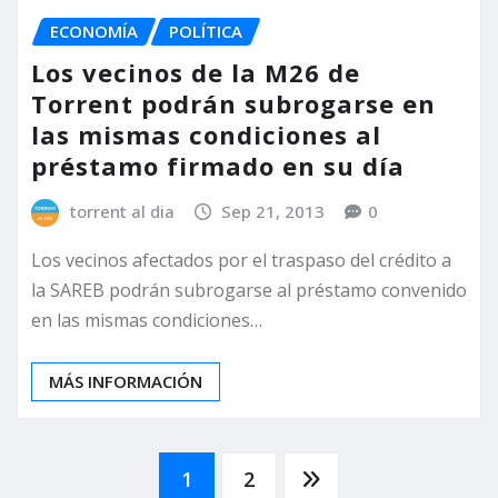
ECONOMÍA
POLÍTICA
Los vecinos de la M26 de
Torrent podrán subrogarse en
las mismas condiciones al
préstamo firmado en su día
torrent al dia
Sep 21, 2013
0
Los vecinos afectados por el traspaso del crédito a
la SAREB podrán subrogarse al préstamo convenido
en las mismas condiciones…
MÁS INFORMACIÓN
Paginación
1
2