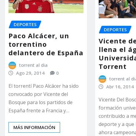
DEPORTES
DEPORTES
Paco Alcácer, un
Vicente d
torrentino
llena el á
delantero de España
Universid
Torrent
torrent al dia
Ago 29, 2014
0
torrent al di
El torrentí Paco Alcácer ha sido
Abr 16, 2014
convocado por Vicente del
Vicente Del Bosq
Bosque para los partidos de
formación univer
España frente a Francia y…
contribuido a m
deporte y a que
MÁS INFORMACIÓN
ahora campeona