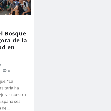
el Bosque
gora de la
ad en
a
0
ue: “La
sitaria ha
ejorar nuestro
 España sea
 del…