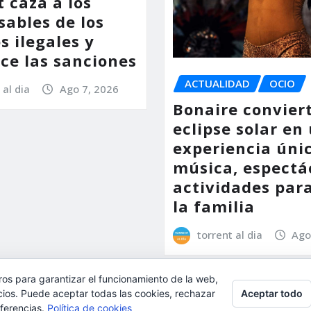
 caza a los
sables de los
s ilegales y
ce las sanciones
ACTUALIDAD
OCIO
 al dia
Ago 7, 2026
Bonaire conviert
eclipse solar en
experiencia úni
música, espectá
actividades par
la familia
torrent al dia
Ago
ros para garantizar el funcionamiento de la web,
Aceptar todo
l, aceptas su uso.
cios. Puede aceptar todas las cookies, rechazar
eferencias.
Política de cookies