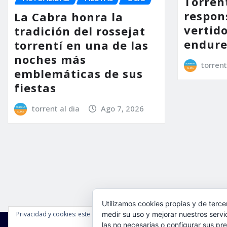
Torrent
respon
La Cabra honra la
vertido
tradición del rossejat
endure
torrentí en una de las
noches más
torrent
emblemáticas de sus
fiestas
torrent al dia
Ago 7, 2026
Utilizamos cookies propias y de terce
Privacidad y cookies: este sitio usa cookies. Si continúas navegando por é
medir su uso y mejorar nuestros servi
las no necesarias o configurar sus pr