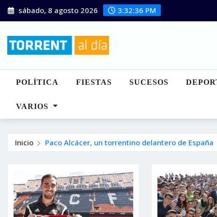
Saltar
sábado, 8 agosto 2026
3:32:36 PM
al
contenido
POLÍTICA
FIESTAS
SUCESOS
DEPOR
VARIOS
Inicio
Paco Alcácer, un torrentino delantero de España