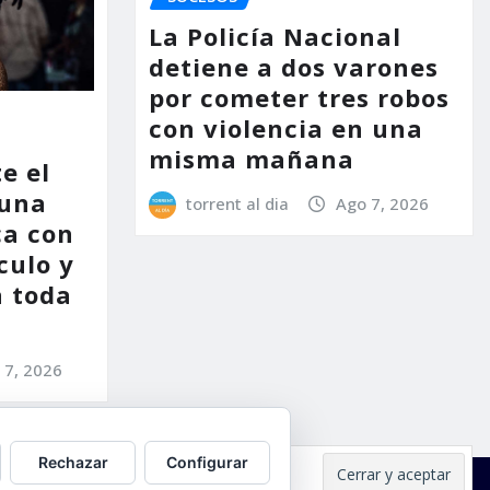
La Policía Nacional
detiene a dos varones
por cometer tres robos
con violencia en una
misma mañana
e el
 una
torrent al dia
Ago 7, 2026
ca con
culo y
a toda
 7, 2026
Rechazar
Configurar