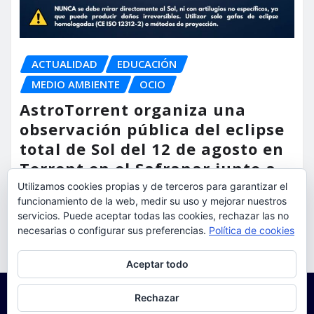
ACTUALIDAD
EDUCACIÓN
MEDIO AMBIENTE
OCIO
AstroTorrent organiza una
observación pública del eclipse
total de Sol del 12 de agosto en
Torrent en el Safranar junto a
las vías del AVE
Utilizamos cookies propias y de terceros para garantizar el
funcionamiento de la web, medir su uso y mejorar nuestros
servicios. Puede aceptar todas las cookies, rechazar las no
torrent al dia
Ago 5, 2026
necesarias o configurar sus preferencias.
Política de cookies
Privacidad y cookies: este sitio usa cookies. Si continúas navegando
Aceptar todo
por él, aceptas su uso.
Para obtener más información, incluido cómo gestionar las cookies,
Rechazar
consulta:
Política de cookies