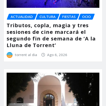
ACTUALIDAD
CULTURA
FIESTAS
OCIO
Tributos, copla, magia y tres
sesiones de cine marcará el
segundo fin de semana de ‘A la
Lluna de Torrent’
torrent al dia
Ago 6, 2026