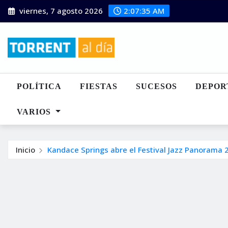
Saltar
viernes, 7 agosto 2026
2:07:35 AM
al
contenido
POLÍTICA
FIESTAS
SUCESOS
DEPOR
VARIOS
Inicio
Kandace Springs abre el Festival Jazz Panorama 