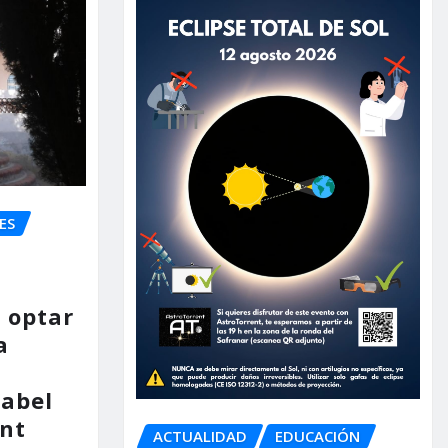
ES
 optar
a
nabel
nt
ACTUALIDAD
EDUCACIÓN