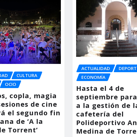
ACTUALIDAD
DEPORT
DAD
CULTURA
ECONOMÍA
OCIO
Hasta el 4 de
os, copla, magia
septiembre para
sesiones de cine
a la gestión de l
á el segundo fin
cafetería del
ana de ‘A la
Polideportivo A
de Torrent’
Medina de Torre