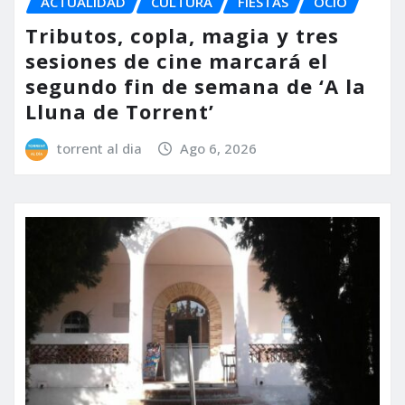
ACTUALIDAD
CULTURA
FIESTAS
OCIO
Tributos, copla, magia y tres
sesiones de cine marcará el
segundo fin de semana de ‘A la
Lluna de Torrent’
torrent al dia
Ago 6, 2026