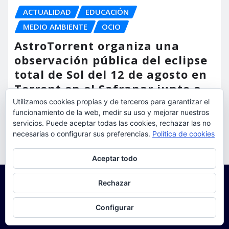
ACTUALIDAD
EDUCACIÓN
MEDIO AMBIENTE
OCIO
AstroTorrent organiza una
observación pública del eclipse
total de Sol del 12 de agosto en
Torrent en el Safranar junto a
las vías del AVE
Utilizamos cookies propias y de terceros para garantizar el
funcionamiento de la web, medir su uso y mejorar nuestros
torrent al dia
Ago 5, 2026
servicios. Puede aceptar todas las cookies, rechazar las no
necesarias o configurar sus preferencias.
Política de cookies
Privacidad y cookies: este sitio usa cookies. Si continúas navegando
Aceptar todo
por él, aceptas su uso.
Para obtener más información, incluido cómo gestionar las cookies,
Rechazar
consulta:
Política de cookies
Configurar