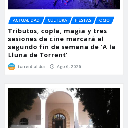
ACTUALIDAD
CULTURA
FIESTAS
OCIO
Tributos, copla, magia y tres
sesiones de cine marcará el
segundo fin de semana de ‘A la
Lluna de Torrent’
torrent al dia
Ago 6, 2026