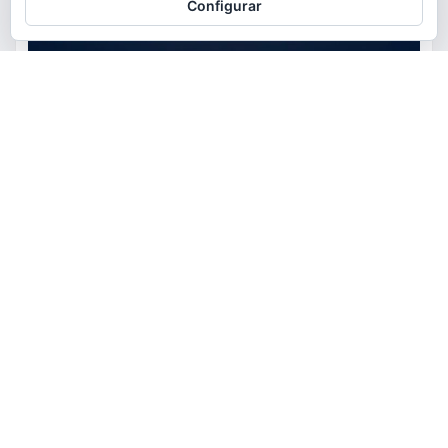
Configurar
ACTUALIDAD
EDUCACIÓN
MEDIO AMBIENTE
OCIO
AstroTorrent organiza una
observación pública del eclipse
total de Sol del 12 de agosto en
Torrent en el Safranar junto a
las vías del AVE
torrent al dia
Ago 5, 2026