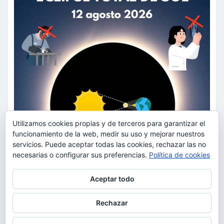
Utilizamos cookies propias y de terceros para garantizar el
funcionamiento de la web, medir su uso y mejorar nuestros
servicios. Puede aceptar todas las cookies, rechazar las no
necesarias o configurar sus preferencias.
Política de cookies
Privacidad y cookies: este sitio usa cookies. Si continúas navegando
Aceptar todo
por él, aceptas su uso.
Para obtener más información, incluido cómo gestionar las cookies,
Rechazar
consulta:
Política de cookies