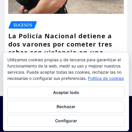
SUCESOS
La Policía Nacional detiene a
dos varones por cometer tres
robos con violencia en una
misma mañana
Utilizamos cookies propias y de terceros para garantizar el
funcionamiento de la web, medir su uso y mejorar nuestros
torrent al dia
Ago 7, 2026
servicios. Puede aceptar todas las cookies, rechazar las no
necesarias o configurar sus preferencias.
Política de cookies
Privacidad y cookies: este sitio usa cookies. Si continúas navegando
Aceptar todo
por él, aceptas su uso.
Para obtener más información, incluido cómo gestionar las cookies,
Rechazar
consulta:
Política de cookies
Configurar