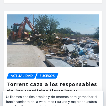
ACTUALIDAD
SUCESOS
Torrent caza a los responsables
de los vertidos ilegales y
endurece las sanciones
Utilizamos cookies propias y de terceros para garantizar el
funcionamiento de la web, medir su uso y mejorar nuestros