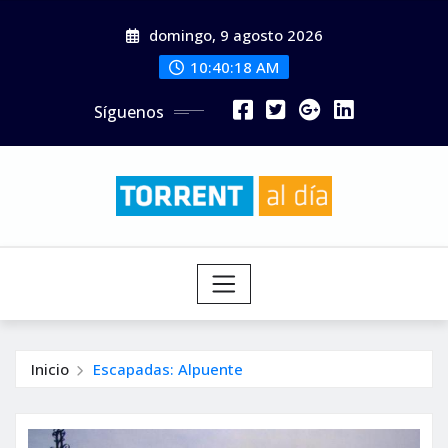
Saltar
domingo, 9 agosto 2026
al
contenido
10:40:19 AM
Síguenos
Inicio
Escapadas: Alpuente