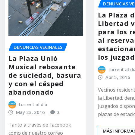
DENUNCIAS VE
La Plaza d
Libertad 
para los r
al reserva
estaciona
DENUNCIAS VECINALES
los juzga
La Plaza Unió
Musical rebosante
torrent al di
de suciedad, basura
Abr 5, 2016
y con el césped
Vecinos resident
abandonado
la Libertad, den
torrent al dia
juzgados dispon
May 23, 2016
0
plazas de estac
Tanto a través de Facebook
MÁS INFORMA
como de nuestro correo