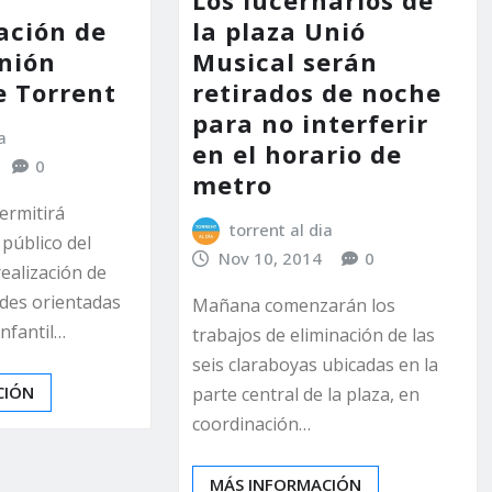
ación de
la plaza Unió
Unión
Musical serán
e Torrent
retirados de noche
para no interferir
a
en el horario de
0
metro
ermitirá
torrent al dia
 público del
Nov 10, 2014
0
realización de
ades orientadas
Mañana comenzarán los
infantil…
trabajos de eliminación de las
seis claraboyas ubicadas en la
CIÓN
parte central de la plaza, en
coordinación…
MÁS INFORMACIÓN