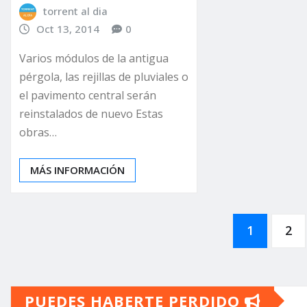
torrent al dia
Oct 13, 2014
0
Varios módulos de la antigua
pérgola, las rejillas de pluviales o
el pavimento central serán
reinstalados de nuevo Estas
obras…
MÁS INFORMACIÓN
Paginación
1
2
de
PUEDES HABERTE PERDIDO