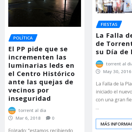
FIESTAS
La Falla d
POLÍTICA
de Torren
El PP pide que se
su Día de
incrementen las
torrent al di
luminarias leds en
May 30, 2016
el Centro Histórico
ante las quejas de
La Falla de la P
vecinos por
iniciado el nuevo
inseguridad
con una gran fie
…
torrent al dia
Mar 6, 2018
0
MÁS INFORMA
Folgado: “estamos recibiendo