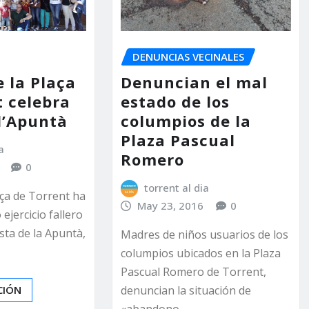
DENUNCIAS VECINALES
e la Plaça
Denuncian el mal
t celebra
estado de los
 l’Apuntà
columpios de la
Plaza Pascual
a
Romero
0
torrent al dia
laça de Torrent ha
May 23, 2016
0
 ejercicio fallero
sta de la Apuntà,
Madres de niños usuarios de los
columpios ubicados en la Plaza
Pascual Romero de Torrent,
CIÓN
denuncian la situación de