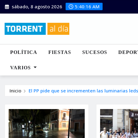
Saltar
sábado, 8 agosto 2026
5:40:17 AM
al
contenido
POLÍTICA
FIESTAS
SUCESOS
DEPOR
VARIOS
Inicio
El PP pide que se incrementen las luminarias leds