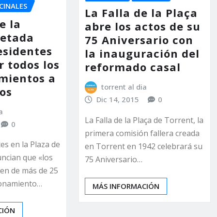
CINALES
La Falla de la Plaça
e la
abre los actos de su
vetada
75 Aniversario con
esidentes
la inauguración del
r todos los
reformado casal
mientos a
torrent al dia
dos
Dic 14, 2015
0
a
La Falla de la Plaça de Torrent, la
0
primera comisión fallera creada
es en la Plaza de
en Torrent en 1942 celebrará su
uncian que «los
75 Aniversario…
en de más de 25
ionamiento…
MÁS INFORMACIÓN
CIÓN