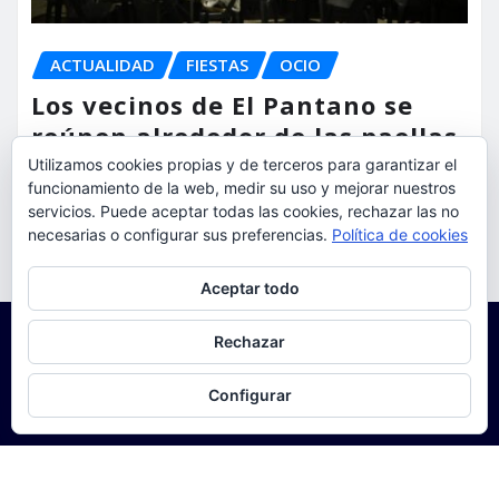
ACTUALIDAD
FIESTAS
OCIO
Los vecinos de El Pantano se
reúnen alrededor de las paellas
para celebrar sus fiestas
Utilizamos cookies propias y de terceros para garantizar el
funcionamiento de la web, medir su uso y mejorar nuestros
servicios. Puede aceptar todas las cookies, rechazar las no
torrent al dia
Ago 9, 2026
necesarias o configurar sus preferencias.
Política de cookies
Privacidad y cookies: este sitio usa cookies. Si continúas navegando
Aceptar todo
por él, aceptas su uso.
Para obtener más información, incluido cómo gestionar las cookies,
Rechazar
consulta:
Política de cookies
Configurar
Copyright © 2025 | Funciona con
WordPress
|
Seattle
News
de
ThemeArile