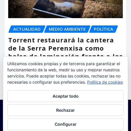
ACTUALIDAD
MEDIO AMBIENTE
POLÍTICA
Torrent restaurará la cantera
de la Serra Perenxisa como
balsa de laminación frente a las
lluvias torrenciales
Utilizamos cookies propias y de terceros para garantizar el
funcionamiento de la web, medir su uso y mejorar nuestros
torrent al dia
Ago 5, 2026
servicios. Puede aceptar todas las cookies, rechazar las no
necesarias o configurar sus preferencias.
Política de cookies
Privacidad y cookies: este sitio usa cookies. Si continúas navegando
Aceptar todo
por él, aceptas su uso.
Para obtener más información, incluido cómo gestionar las cookies,
Rechazar
consulta:
Política de cookies
Configurar