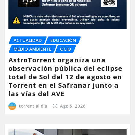
ACTUALIDAD
EDUCACIÓN
MEDIO AMBIENTE
OCIO
AstroTorrent organiza una
observación pública del eclipse
total de Sol del 12 de agosto en
Torrent en el Safranar junto a
las vías del AVE
torrent al dia
Ago 5, 2026