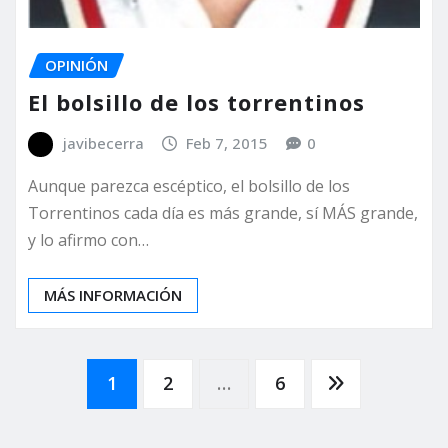
OPINIÓN
El bolsillo de los torrentinos
javibecerra
Feb 7, 2015
0
Aunque parezca escéptico, el bolsillo de los
Torrentinos cada día es más grande, sí MÁS grande,
y lo afirmo con…
MÁS INFORMACIÓN
Paginación
1
2
…
6
de