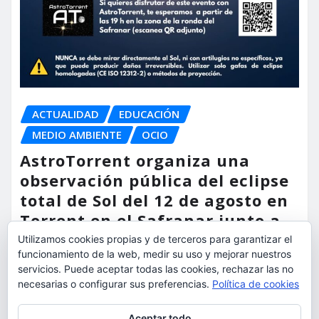
ACTUALIDAD
EDUCACIÓN
MEDIO AMBIENTE
OCIO
AstroTorrent organiza una
observación pública del eclipse
total de Sol del 12 de agosto en
Torrent en el Safranar junto a
las vías del AVE
Utilizamos cookies propias y de terceros para garantizar el
funcionamiento de la web, medir su uso y mejorar nuestros
torrent al dia
Ago 5, 2026
servicios. Puede aceptar todas las cookies, rechazar las no
necesarias o configurar sus preferencias.
Política de cookies
Privacidad y cookies: este sitio usa cookies. Si continúas navegando
Aceptar todo