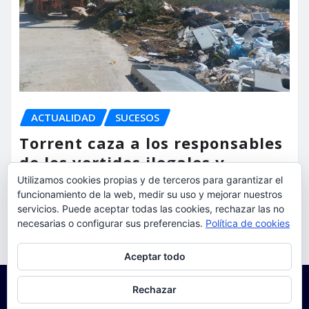
ACTUALIDAD
SUCESOS
Torrent caza a los responsables
de los vertidos ilegales y
endurece las sanciones
Utilizamos cookies propias y de terceros para garantizar el
funcionamiento de la web, medir su uso y mejorar nuestros
torrent al dia
Ago 7, 2026
servicios. Puede aceptar todas las cookies, rechazar las no
necesarias o configurar sus preferencias.
Política de cookies
Privacidad y cookies: este sitio usa cookies. Si continúas navegando
Aceptar todo
por él, aceptas su uso.
Para obtener más información, incluido cómo gestionar las cookies,
Rechazar
consulta:
Política de cookies