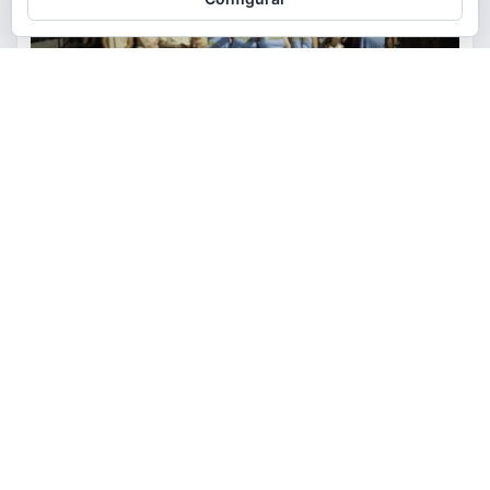
ACTUALIDAD
FIESTAS
OCIO
Los vecinos de El Pantano se
reúnen alrededor de las paellas
para celebrar sus fiestas
torrent al dia
Ago 9, 2026