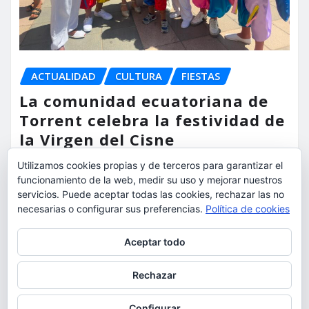
ACTUALIDAD
CULTURA
FIESTAS
La comunidad ecuatoriana de
Torrent celebra la festividad de
la Virgen del Cisne
Utilizamos cookies propias y de terceros para garantizar el
torrent al dia
Ago 9, 2026
funcionamiento de la web, medir su uso y mejorar nuestros
servicios. Puede aceptar todas las cookies, rechazar las no
necesarias o configurar sus preferencias.
Política de cookies
Privacidad y cookies: este sitio usa cookies. Si continúas navegando
Aceptar todo
por él, aceptas su uso.
Para obtener más información, incluido cómo gestionar las cookies,
Rechazar
consulta:
Política de cookies
Configurar