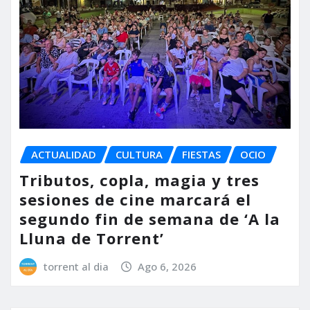
ACTUALIDAD
CULTURA
FIESTAS
OCIO
Tributos, copla, magia y tres
sesiones de cine marcará el
segundo fin de semana de ‘A la
Lluna de Torrent’
torrent al dia
Ago 6, 2026