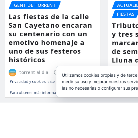
GENT DE TORRENT
ACTUALI
FIESTAS
Las fiestas de la calle
San Cayetano encaran
Tribut
su centenario con un
y tres 
emotivo homenaje a
marcar
uno de sus festeros
de sem
históricos
Lluna 
torrent al dia
Ago 6, 2026
torrent
Utilizamos cookies propias y de terce
Privacidad y cookies: este sitio usa cookies. Si continúas navegando por é
medir su uso y mejorar nuestros servi
las no necesarias o configurar sus pr
Para obtener más información, incluido cómo gestionar las cookies, cons