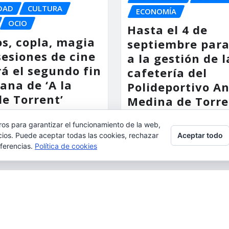
DAD
CULTURA
ECONOMÍA
OCIO
Hasta el 4 de
os, copla, magia
septiembre para
sesiones de cine
a la gestión de l
á el segundo fin
cafetería del
ana de ‘A la
Polideportivo A
de Torrent’
Medina de Torre
 al dia
Ago 6, 2026
torrent al dia
Ago
ros para garantizar el funcionamiento de la web,
Aceptar todo
l, aceptas su uso.
cios. Puede aceptar todas las cookies, rechazar
eferencias.
Política de cookies
ulta:
Política de cookies