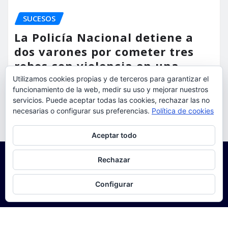
SUCESOS
La Policía Nacional detiene a
dos varones por cometer tres
robos con violencia en una
misma mañana
Utilizamos cookies propias y de terceros para garantizar el
funcionamiento de la web, medir su uso y mejorar nuestros
servicios. Puede aceptar todas las cookies, rechazar las no
torrent al dia
Ago 7, 2026
necesarias o configurar sus preferencias.
Política de cookies
Privacidad y cookies: este sitio usa cookies. Si continúas navegando
Aceptar todo
por él, aceptas su uso.
Para obtener más información, incluido cómo gestionar las cookies,
Rechazar
consulta:
Política de cookies
Configurar
Copyright © 2025 | Funciona con
WordPress
|
Seattle
News
de
ThemeArile