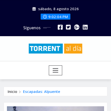
Saltar
sábado, 8 agosto 2026
al
contenido
9:02:05 PM
Síguenos
Inicio
Escapadas: Alpuente