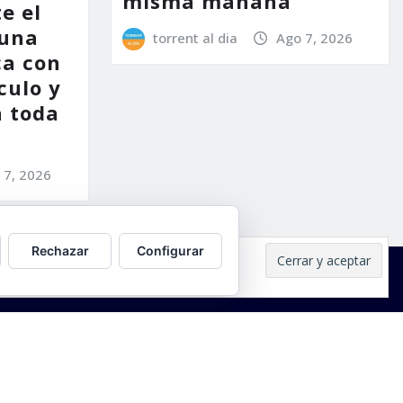
misma mañana
e el
 una
torrent al dia
Ago 7, 2026
ca con
culo y
a toda
 7, 2026
Rechazar
Configurar