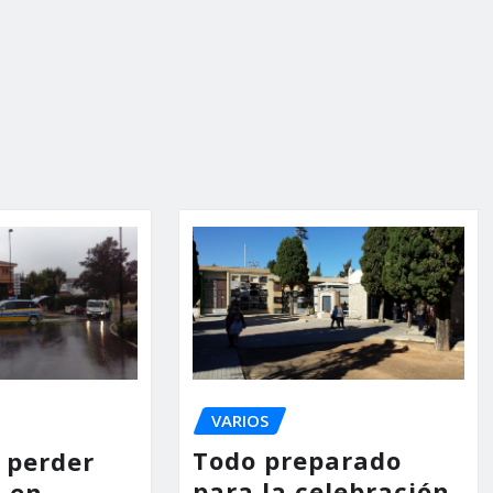
VARIOS
Todo preparado
s perder
para la celebración
 en