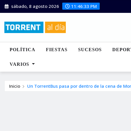
Saltar
sábado, 8 agosto 2026
11:46:34 PM
al
contenido
POLÍTICA
FIESTAS
SUCESOS
DEPOR
VARIOS
Inicio
Un TorrentBus pasa por dentro de la cena de Moro