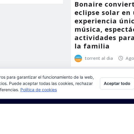
Bonaire conviert
eclipse solar en
experiencia úni
música, espectá
actividades par
la familia
torrent al dia
Ago
ros para garantizar el funcionamiento de la web,
Aceptar todo
l, aceptas su uso.
cios. Puede aceptar todas las cookies, rechazar
eferencias.
Política de cookies
ulta:
Política de cookies
ews
de
ThemeArile