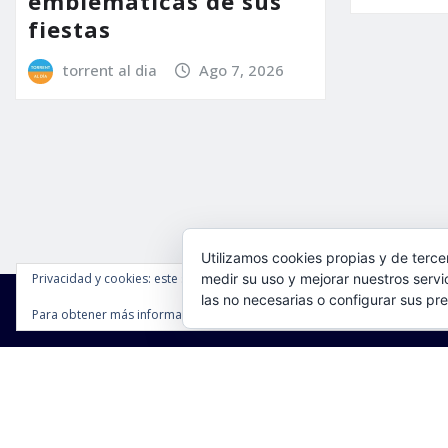
emblemáticas de sus
fiestas
torrent al dia
Ago 7, 2026
Utilizamos cookies propias y de terce
Privacidad y cookies: este sitio usa cookies. Si continúas navegando por é
medir su uso y mejorar nuestros servi
las no necesarias o configurar sus pr
Para obtener más información, incluido cómo gestionar las cookies, cons
Copyright © 2025 | Funciona con
WordPress
|
Seattle N