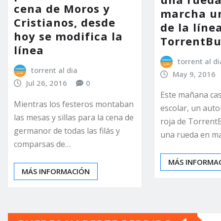
cena de Moros y
marcha u
Cristianos, desde
de la líne
hoy se modifica la
TorrentBu
línea
torrent al di
torrent al dia
May 9, 2016
Jul 26, 2016
0
Este mañana cas
Mientras los festeros montaban
escolar, un auto
las mesas y sillas para la cena de
roja de Torrent
germanor de todas las filás y
una rueda en m
comparsas de…
MÁS INFORMA
MÁS INFORMACIÓN