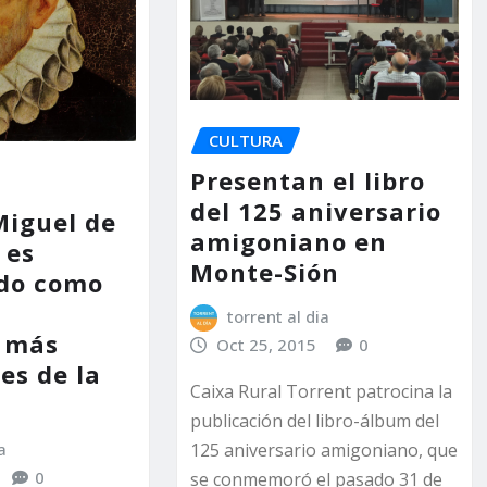
CULTURA
Presentan el libro
del 125 aniversario
Miguel de
amigoniano en
 es
Monte-Sión
do como
s
torrent al dia
s más
Oct 25, 2015
0
es de la
Caixa Rural Torrent patrocina la
publicación del libro-álbum del
125 aniversario amigoniano, que
a
0
se conmemoró el pasado 31 de