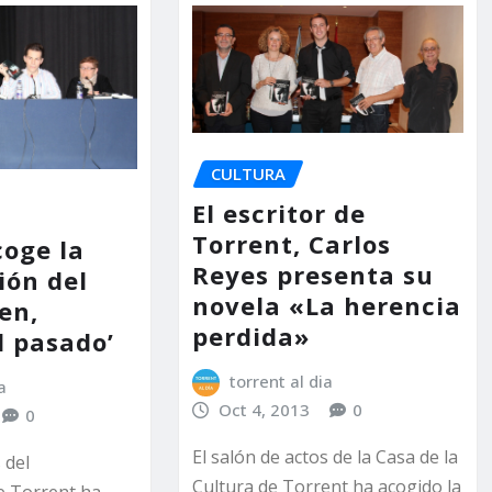
CULTURA
El escritor de
Torrent, Carlos
coge la
Reyes presenta su
ión del
novela «La herencia
gen,
perdida»
l pasado’
torrent al dia
a
Oct 4, 2013
0
0
El salón de actos de la Casa de la
 del
Cultura de Torrent ha acogido la