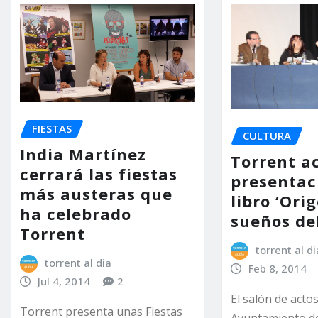
FIESTAS
CULTURA
India Martínez
Torrent a
cerrará las fiestas
presentac
más austeras que
libro ‘Ori
ha celebrado
sueños de
Torrent
torrent al di
torrent al dia
Feb 8, 2014
Jul 4, 2014
2
El salón de actos
Torrent presenta unas Fiestas