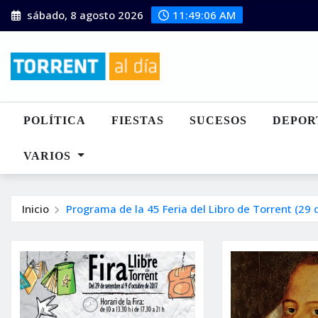
Saltar
sábado, 8 agosto 2026
11:49:07 AM
al
contenido
POLÍTICA
FIESTAS
SUCESOS
DEPOR
VARIOS
Inicio
Programa de la 45 Feria del Libro de Torrent (29