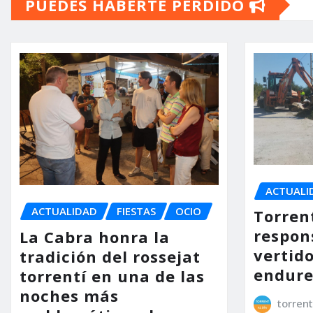
PUEDES HABERTE PERDIDO
entradas
ACTUALI
ACTUALIDAD
FIESTAS
OCIO
Torrent
respon
La Cabra honra la
vertido
tradición del rossejat
endure
torrentí en una de las
noches más
torrent