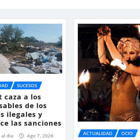
DAD
SUCESOS
 caza a los
sables de los
s ilegales y
ce las sanciones
ACTUALIDAD
OCIO
 al dia
Ago 7, 2026