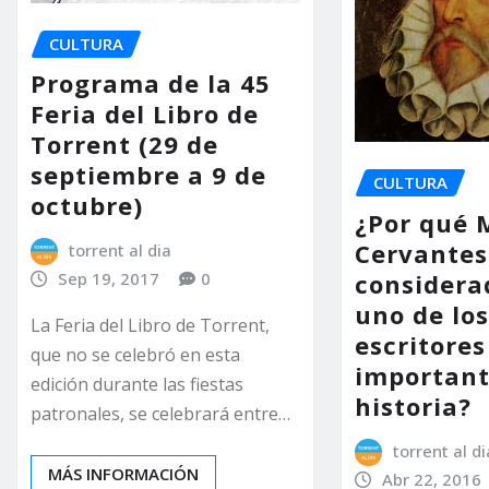
CULTURA
Programa de la 45
Feria del Libro de
Torrent (29 de
septiembre a 9 de
CULTURA
octubre)
¿Por qué 
Cervantes
torrent al dia
considera
Sep 19, 2017
0
uno de lo
La Feria del Libro de Torrent,
escritore
que no se celebró en esta
important
edición durante las fiestas
historia?
patronales, se celebrará entre…
torrent al di
MÁS INFORMACIÓN
Abr 22, 2016