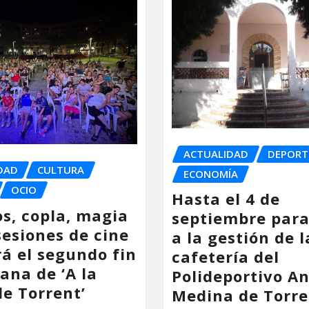
ACTUALIDAD
DEPORT
DAD
CULTURA
ECONOMÍA
OCIO
Hasta el 4 de
os, copla, magia
septiembre para
sesiones de cine
a la gestión de l
á el segundo fin
cafetería del
ana de ‘A la
Polideportivo A
de Torrent’
Medina de Torre