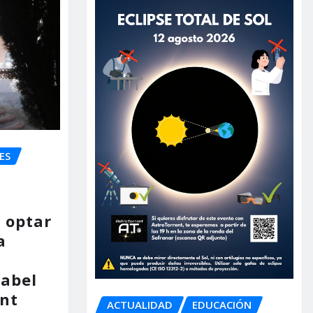
ES
 optar
a
nabel
nt
ACTUALIDAD
EDUCACIÓN