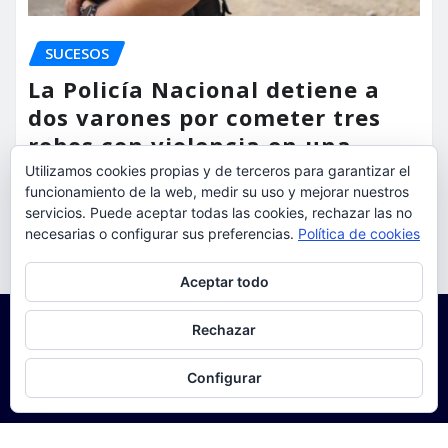
SUCESOS
La Policía Nacional detiene a
dos varones por cometer tres
robos con violencia en una
misma mañana
Utilizamos cookies propias y de terceros para garantizar el
funcionamiento de la web, medir su uso y mejorar nuestros
servicios. Puede aceptar todas las cookies, rechazar las no
torrent al dia
Ago 7, 2026
necesarias o configurar sus preferencias.
Política de cookies
Privacidad y cookies: este sitio usa cookies. Si continúas navegando
Aceptar todo
por él, aceptas su uso.
Para obtener más información, incluido cómo gestionar las cookies,
Rechazar
consulta:
Política de cookies
Configurar
Copyright © 2025 | Funciona con
WordPress
|
Seattle