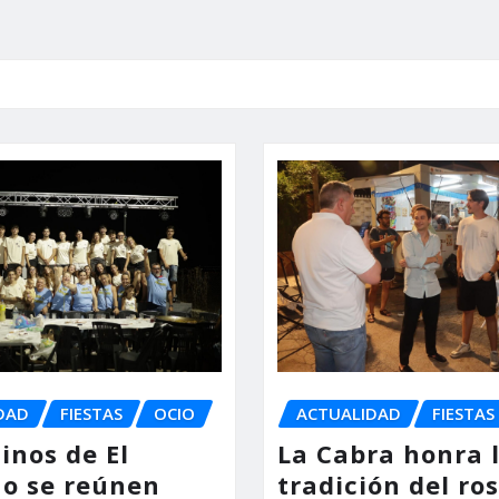
DAD
FIESTAS
OCIO
ACTUALIDAD
FIESTAS
inos de El
La Cabra honra 
o se reúnen
tradición del ro