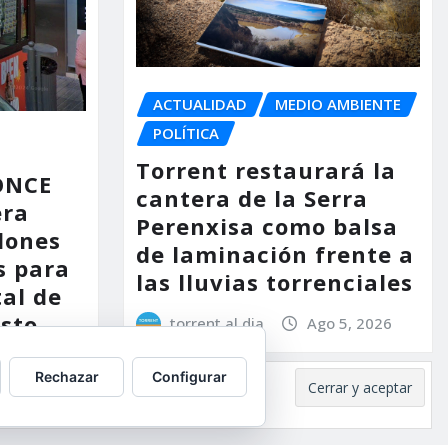
ACTUALIDAD
MEDIO AMBIENTE
POLÍTICA
Torrent restaurará la
 ONCE
cantera de la Serra
era
Perenxisa como balsa
lones
de laminación frente a
s para
las lluvias torrenciales
tal de
osto
torrent al dia
Ago 5, 2026
 5, 2026
Rechazar
Configurar