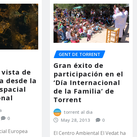
GENT DE TORRENT
Gran éxito de
 vista de
participación en el
a desde la
‘Día Internacional
spacial
de la Familia’ de
onal
Torrent
a
torrent al dia
0
May 28, 2013
0
cial Europea
El Centro Ambiental El Vedat ha