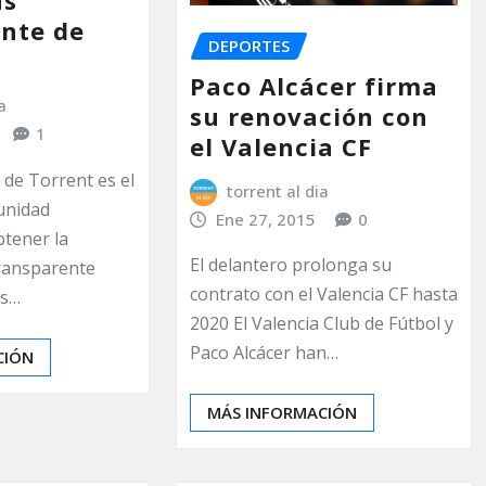
ás
nte de
DEPORTES
Paco Alcácer firma
a
su renovación con
1
el Valencia CF
 de Torrent es el
torrent al dia
unidad
Ene 27, 2015
0
btener la
El delantero prolonga su
Transparente
contrato con el Valencia CF hasta
es…
2020 El Valencia Club de Fútbol y
Paco Alcácer han…
CIÓN
MÁS INFORMACIÓN