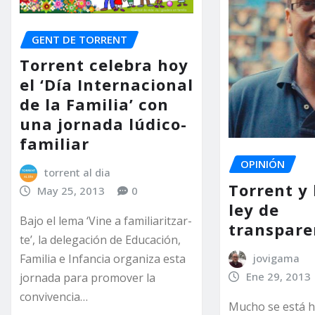
GENT DE TORRENT
Torrent celebra hoy
el ‘Día Internacional
de la Familia’ con
una jornada lúdico-
familiar
OPINIÓN
torrent al dia
Torrent y
May 25, 2013
0
ley de
Bajo el lema ‘Vine a familiaritzar-
transpare
te’, la delegación de Educación,
jovigama
Familia e Infancia organiza esta
Ene 29, 2013
jornada para promover la
convivencia…
Mucho se está 