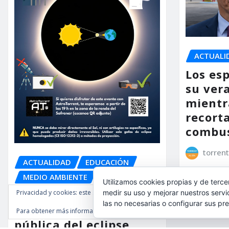
ACTUALI
Los es
su ver
mientr
recorta
combus
torrent
ACTUALIDAD
EDUCACIÓN
MEDIO AMBIENTE
OCIO
Utilizamos cookies propias y de terce
AstroTorrent organiza
Privacidad y cookies: este sitio usa cookies. Si continúas navegando por é
medir su uso y mejorar nuestros servi
las no necesarias o configurar sus pr
una observación
Para obtener más información, incluido cómo gestionar las cookies, cons
pública del eclipse