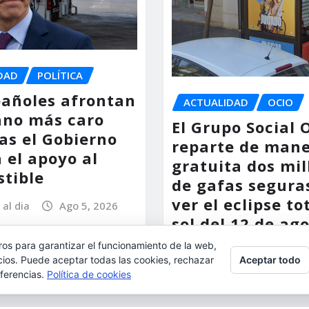
DAD
POLÍTICA
pañoles afrontan
ACTUALIDAD
OCIO
ano más caro
El Grupo Social
as el Gobierno
reparte de man
 el apoyo al
gratuita dos mil
tible
de gafas segura
ver el eclipse to
 al dia
Ago 5, 2026
sol del 12 de ag
ros para garantizar el funcionamiento de la web,
torrent al dia
Ago
Aceptar todo
l, aceptas su uso.
cios. Puede aceptar todas las cookies, rechazar
eferencias.
Política de cookies
ulta:
Política de cookies