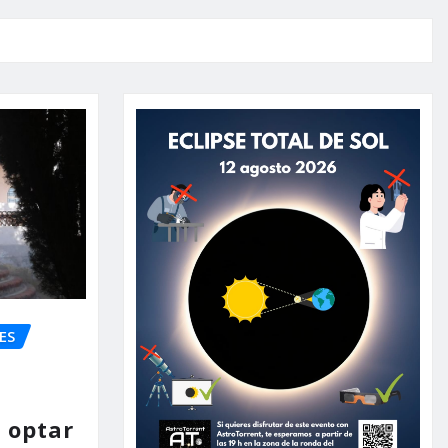
ES
 optar