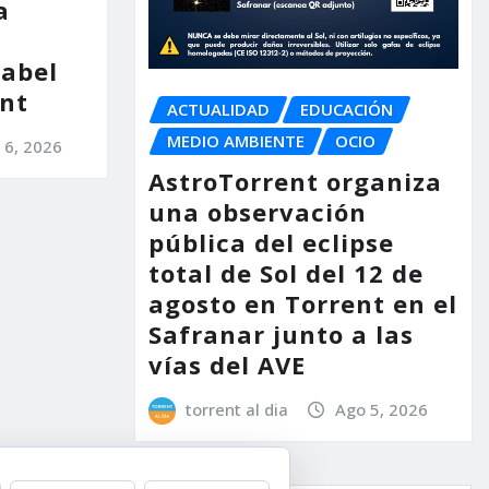
a
nabel
nt
ACTUALIDAD
EDUCACIÓN
MEDIO AMBIENTE
OCIO
 6, 2026
AstroTorrent organiza
una observación
pública del eclipse
total de Sol del 12 de
agosto en Torrent en el
Safranar junto a las
vías del AVE
torrent al dia
Ago 5, 2026