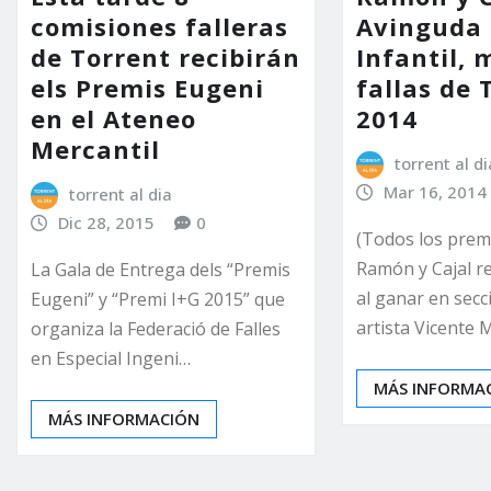
comisiones falleras
Avinguda
de Torrent recibirán
Infantil, 
els Premis Eugeni
fallas de 
en el Ateneo
2014
Mercantil
torrent al di
Mar 16, 2014
torrent al dia
Dic 28, 2015
0
(Todos los premi
Ramón y Cajal r
La Gala de Entrega dels “Premis
al ganar en secc
Eugeni” y “Premi I+G 2015” que
artista Vicente 
organiza la Federació de Falles
en Especial Ingeni…
MÁS INFORMA
MÁS INFORMACIÓN