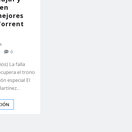
 en
mejores
Torrent
a
0
os) La falla
ecupera el trono
ión especial El
Martínez…
CIÓN