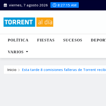
Saltar
viernes, 7 agosto 2026
8:27:16 AM
al
contenido
POLÍTICA
FIESTAS
SUCESOS
DEPOR
VARIOS
Inicio
Esta tarde 8 comisiones falleras de Torrent recib