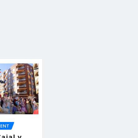
RENT
ajal y