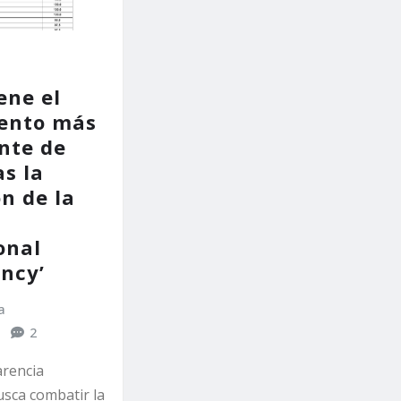
ene el
ento más
nte de
as la
n de la
onal
ncy’
a
2
rencia
usca combatir la