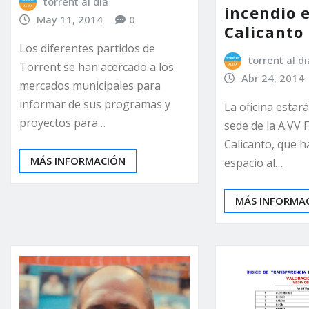
torrent al dia
incendio 
May 11, 2014
0
Calicanto
Los diferentes partidos de
torrent al di
Torrent se han acercado a los
Abr 24, 2014
mercados municipales para
informar de sus programas y
La oficina estará
proyectos para…
sede de la A.VV
Calicanto, que h
MÁS INFORMACIÓN
espacio al…
MÁS INFORMA