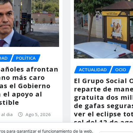
DAD
POLÍTICA
pañoles afrontan
ACTUALIDAD
OCIO
ano más caro
El Grupo Social
as el Gobierno
reparte de man
 el apoyo al
gratuita dos mil
tible
de gafas segura
ver el eclipse to
 al dia
Ago 5, 2026
sol del 12 de ag
ros para garantizar el funcionamiento de la web,