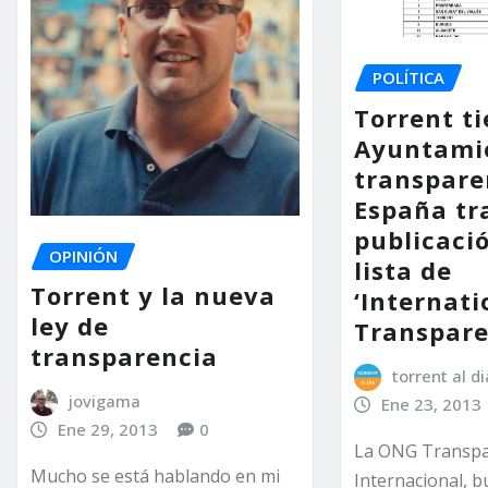
POLÍTICA
Torrent ti
Ayuntami
transpare
España tr
publicació
OPINIÓN
lista de
Torrent y la nueva
‘Internati
ley de
Transpare
transparencia
torrent al di
jovigama
Ene 23, 2013
Ene 29, 2013
0
La ONG Transpa
Mucho se está hablando en mi
Internacional, b