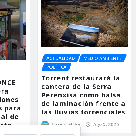
ACTUALIDAD
MEDIO AMBIENTE
POLÍTICA
Torrent restaurará la
 ONCE
cantera de la Serra
era
Perenxisa como balsa
lones
de laminación frente a
s para
las lluvias torrenciales
tal de
osto
torrent al dia
Ago 5, 2026