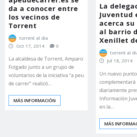
La delega
da a conocer entre
Juventud 
los vecinos de
acerca su
Torrent
al barrio 
torrent al dia
Xenillet d
Oct 17, 2014
0
torrent al di
La alcaldesa de Torrent, Amparo
Jul 18, 2014
Folgado junto a un grupo de
Un nuevo punto
voluntarios de la iniciativa “a peu
complementará l
de carrer” realizó…
diariamente pre
Información Juve
MÁS INFORMACIÓN
en la…
MÁS INFORMA