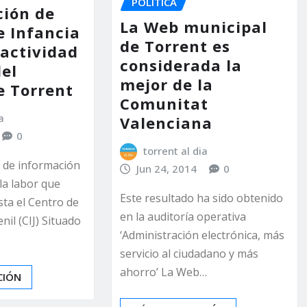
POLÍTICA
ción de
La Web municipal
e Infancia
de Torrent es
 actividad
considerada la
del
mejor de la
e Torrent
Comunitat
a
Valenciana
0
torrent al dia
 de información
Jun 24, 2014
0
a labor que
Este resultado ha sido obtenido
sta el Centro de
en la auditoría operativa
nil (CIJ) Situado
‘Administración electrónica, más
servicio al ciudadano y más
ahorro’ La Web…
CIÓN