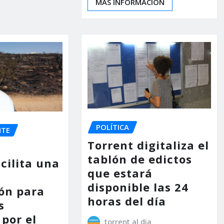
MÁS INFORMACIÓN
POLÍTICA
NTE
Torrent digitaliza el
tablón de edictos
cilita una
que estará
disponible las 24
ón para
horas del día
s
por el
torrent al dia