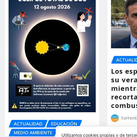
ACTUALI
Los es
su ver
mientr
recorta
combus
torrent
ACTUALIDAD
EDUCACIÓN
MEDIO AMBIENTE
OCIO
Utilizamos cookies propias y de terce